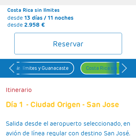
GRANDES VIAJES
Costa Rica sin límites
VUELO+HOTEL
desde
13 días / 11 noches
desde
2.958 €
GRUPOS
BLOG
Reservar
a Rica sin límites y Guanacaste
Costa Rica sin límites
Itinerario
Día 1
- Ciudad Origen - San Jose
Salida desde el aeropuerto seleccionado, en
avión de línea regular con destino San José.