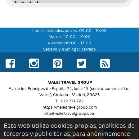
CArretera de Manzanillo 6 Km (Puerto Viejo)
+506 2750 0278
Lunes, miércoles, jueves: 09:00 - 19:00
Martes: 10:00 - 19:00
+ info
sitio web
Viernes: 09:00 - 17:00
Sábado y domingo: cerrado
MALEI TRAVEL GROUP
Av. de los Principes de España 24, local 13 (centro comercial Los
Valles) Coslada - Madrid, 28823
T.: 912 771 722
Aninga Lodge (Tortuguero)
https://maleitravelgroup.com
info@maleitravelgroup.com
Frente a la Laguna (Limón - Tortuguero)
Esta web utiliza cookies propias, analíticas de
+506 2256 8080
terceros y publicitarias, para anónimamente