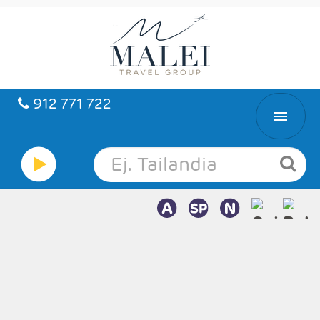
912 771 722
INICIO
HOTELES
VUELOS
CARIBE
PAQUETES
LUNA DE MIEL