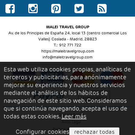
MALEI TRAVEL GROUP
Av. de los Principes de España 24, local 13 (centro comercial Los
Valles) Coslada - Madrid, 28823
T.: 912 771 722
https://maleitravelgroup.com
info@maleitravelgroup.com
Esta web utiliza cookies propias, analíticas de
terceros y publicitarias, para anónimamente
mejorar su experiencia y nuestros servicios
mediante el análisis de los hábitos de
navegación de este sitio web. Consideramos
que si continúa navegando, acepta el uso de
Quiénes Somos
todas estas cookies.
Leer más
Aviso Legal
Política de Privacidad
Configurar cookies
rechazar todas