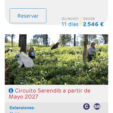
Reservar
duración
desde
11 días
2.546 €
- Salidas: Según calendario
- Ruta:1 noche en Hikkaduwa, 1 noche en
Tissamaharama, 1 noche en Ella, 1 noche en Kandy, 2
noches en Habarana y 1 noche en Colombo,
- Categoría hotelera: Primera Superior.
- Régimen: Pensión completa (7 Desayunos, 6 comidas
y 6 cenas).
SE NECESITA VISADO PARA VIAJAR A SRI LANKA
Circuito Serendib a partir de
Mayo 2027
extensiones: