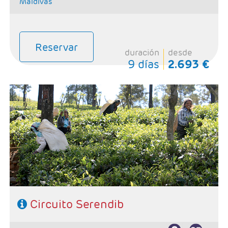
Maldivas
Reservar
duración
desde
9 días
2.693 €
- Salidas: Según calendario
- Ruta:1 noche en Hikkaduwa, 1 noche en P.N Yala o
Tissamaharama, 1 noche en Ella, 1 noche en Kandy, 2
noches en Habarana y 1 noche en Colombo,
- Categoría hotelera: Primera Superior.
- Régimen: Pensión completa (7 Desayunos, 6 comidas
y 6 cenas).
SE NECESITA VISADO PARA VIAJAR A SRI LANKA
Circuito Serendib