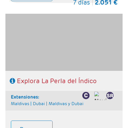
7 días
2.051 €
- Salidas: Según calendario
- Ruta: 1 noche Negomno, 1 noche Kandy , 2 noches
Habarana, y 1 noche Colombo
- Categoría hotelera: Primera Superior
- Régimen: Pensión completa (5 Desayunos + 4
comidas + 4 cenas)
SE NECESITA VISADO PARA VIAJAR A SRI LANKA
Explora La Perla del Índico
extensiones:
Maldivas |
Dubai |
Maldivas y Dubai