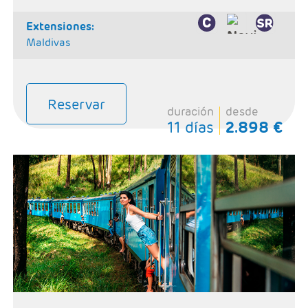
extensiones:
Maldivas
Reservar
duración
desde
11 días
2.898 €
- Salidas: Diarias
- Ruta: 1 noche Galle, 1 noche Yala, 1 noche
Ella/Haputale, 2 noches Kandy, 2 noches Habarana y 1
noche Colombo.
- Categoría hotelera: 4 y 5*
- Régimen: 8 Desayunos, 7 comidas y 6 cenas