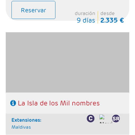
Reservar
duración
desde
9 días
2.335 €
- Salidas: Martes
- Ruta: Kandy 2 noches, Habarana 2 noches, Galle 1
noche, Yala 1 noche, Haputale 1 noche y Negombo 1
noche
- Categoría hotelera: Unica
- Régimen: 8 Desayunos, 7 comidas y 7 cenas
SE NECESITA VISADO PARA VIAJAR A SRI LANKA
La Isla de los Mil nombres
extensiones:
Maldivas