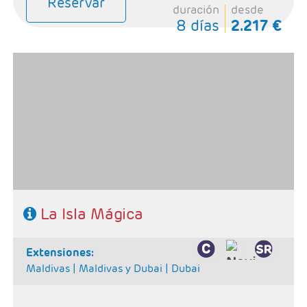
Reservar
duración
desde
8 días
2.217 €
- Salidas: Lunes
- Ruta: Kandy 3 noches, Habarana 2 noches, Galle 2
noches.
- Categoría hotelera: Primera Superior.
- Régimen: 7 Desayunos, 5 comidas y 7 cenas
SE NECESITA VISADO PARA VIAJAR A SRI LANKA
La Isla Mágica
extensiones:
Maldivas |
Maldivas y Dubai |
Dubai