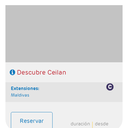
Salidas: Martes
Ruta: 2 noches kandy, 2 noches Habarana y 1 noche
Colombo
Régimen: 5 desayunos, 4 almuerzos y 4 cenas
Hoteles: 4/5*
SE NECESITA VISADO PARA VIAJAR A SRI LANKA
Descubre Ceilan
extensiones:
Maldivas
Reservar
duración
desde