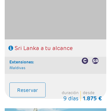
-Ruta: 1 noche Colombo, 1n Tissamaharama, 1n Kandy,
3n Habarana y 1n Negombo.
-Categoría hotelera: Primera Superior
-Régimen: Media pensión o pensión completa
Sri Lanka a tu alcance
extensiones:
Maldivas
Reservar
duración
desde
9 días
1.875 €