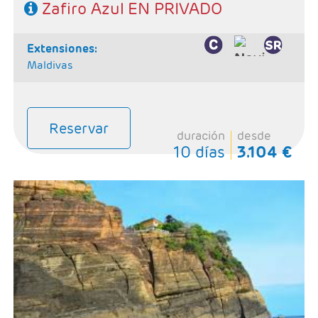
Zafiro Azul EN PRIVADO
extensiones:
Maldivas
Reservar
duración
desde
10 días
3.104 €
- Salidas: Según calendario
- Ruta: Colombo 1 noche, Jaffna 1 noche, Trinvomalee 2
noches, Dambulla 2 noches, Kandy 2 noches, Ella 1
noche, Udawalawe 1 noche y Bentota 1 noche
- Categoría hotelera: Primera Superior
- Régimen: Según itinerario
SE NECESITA VISADO PARA VIAJAR A SRI LANKA