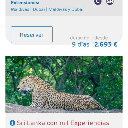
extensiones:
Maldivas |
Dubai |
Maldivas y Dubai
Reservar
duración
desde
9 días
2.693 €
- Salidas: Lunes
- Ruta: 3 noches Kandy, 2 noches Habarana, 1 noche
Galle, 1 noche Yala, 1 noche Mahiyanganaya y 1 noche
Negombo.
- Categoría hotelera: 4 y 5*
- Régimen: 9 Desayunos, 8 comidas y 8 cenas
SE NECESITA VISADO PARA VIAJAR A SRI LANKA
Sri Lanka con mil Experiencias