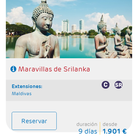
- Salidas: Lunes
- Ruta: Habarana 2 noches, Kandy 2 noches, Ella 1
noche, Yala 1 noche, Colombo 1 noche.
- Categoría hotelera: 3 / 4*
- Régimen: 7 Desayunos, 5 almuerzos y 6 cenas
Maravillas de Srilanka
extensiones:
Maldivas
Reservar
duración
desde
9 días
1.901 €