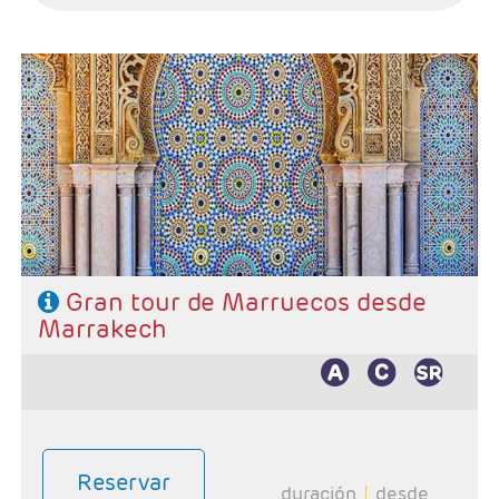
- Salidas: Viernes y domingos
- Ruta: Marrakech 1n, Casablanca 1n - Tanger 1n - Fes
2n - Merzouga 1n, Ouarzazate 1n,Marrakech 1n
- Categoría hotelera: Básica, Superior y Prestige
- Régimen: 8 desayunos + 6 cenas
Gran tour de Marruecos desde
Marrakech
Reservar
duración
desde