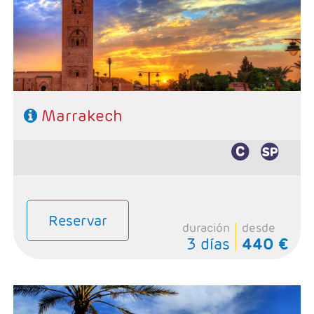
LUNA DE MIEL
Número de noches, de libre elección
Posibilidad de incluir excursiones
GRANDES VIAJES
VUELO+HOTEL
GRUPOS
Marrakech
BLOG
Reservar
duración
desde
3 días
440 €
- Salidas: Viernes