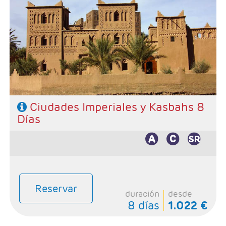
- Salidas: Lunes, Martes, Sábados y Domingos
- Ruta: Marrakech 2 noches, Fez 2 noches, Merzouga 1
noche, Ouarzazate 1 noche y Marrakech 1 noche
- Categoría hotelera: Basica, Superior y Prestige
- Régimen: 7 desayunos y 4 cenas
Ciudades Imperiales y Kasbahs 8
Días
Reservar
duración
desde
8 días
1.022 €