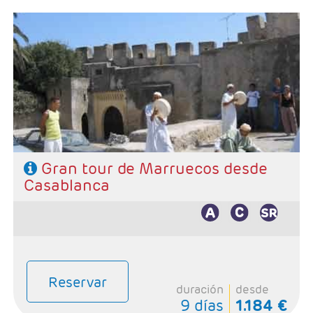
- Salidas: Lunes y Sábados
- Ruta: Casablanca 1n - Tanger 1n - Fes 2n - Merzouga
1n, Ouarzazate 1n,Marrakech 2n
- Categoría hotelera: Básica, Superior y Prestige
- Régimen: 8 desayunos + 6 cenas
Gran tour de Marruecos desde
Casablanca
Reservar
duración
desde
9 días
1.184 €