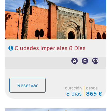
- Ruta: Casblanca 1n - Fes 2n - Marrakech 4n
- Categoría hotelera: Basica, Superior y Prestige
- Régimen: 7 desayunos y 3 cenas
Ciudades Imperiales 8 Días
Reservar
duración
desde
8 días
865 €