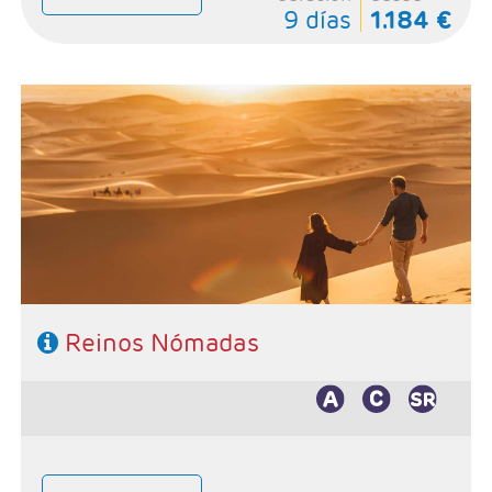
9 días
1.184 €
- Salidas: Diarias
- Ruta: Marrakech 4n, Zagora 1n, Dunas de Merzouga
1n, Ouarzazate 1n
- Categoría hotelera:Standar y Superior
- Régimen: Según itinerario
Reinos Nómadas