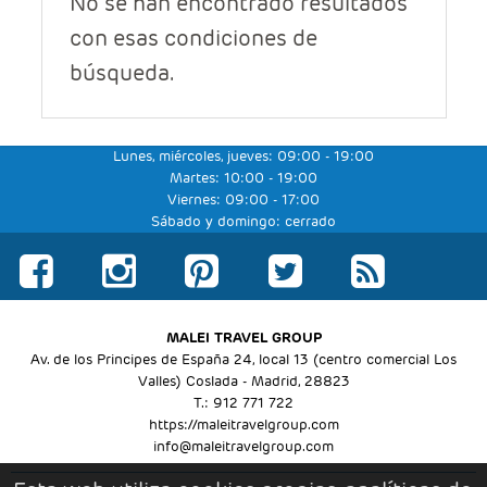
No se han encontrado resultados
LUNA DE MIEL
con esas condiciones de
GRANDES VIAJES
búsqueda.
VUELO+HOTEL
GRUPOS
Lunes, miércoles, jueves: 09:00 - 19:00
BLOG
Martes: 10:00 - 19:00
Viernes: 09:00 - 17:00
Sábado y domingo: cerrado
MALEI TRAVEL GROUP
Av. de los Principes de España 24, local 13 (centro comercial Los
Valles) Coslada - Madrid, 28823
T.: 912 771 722
https://maleitravelgroup.com
info@maleitravelgroup.com