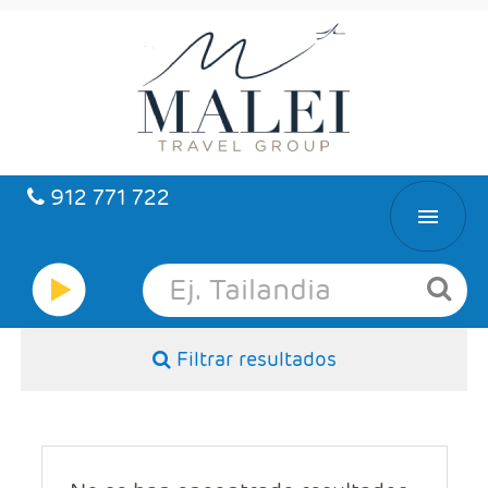
912 771 722
INICIO
HOTELES
Filtrar resultados
VUELOS
CARIBE
PAQUETES