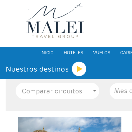
INICIO
HOTELES
VUELOS
CARI
Nuestros destinos
Mes d
Salidas: Según calendario
Ruta: 3 noches en Muscat, 1 noche en Nizwa,