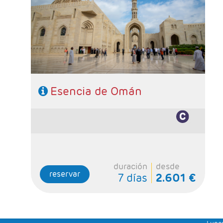
1 noche en Wahiba Sands y 1 noche en Ras Al
Jinz
Régimen: Media Pensión
Categoría hotelera: Standard y Superior
Esencia de Omán
duración
desde
reservar
7 días
2.601 €