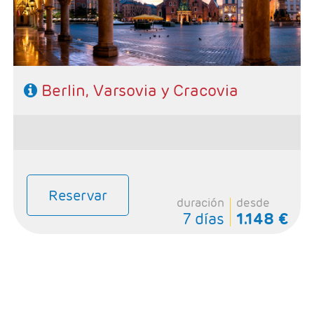
GRANDES VIAJES
VUELO+HOTEL
GRUPOS
Berlin, Varsovia y Cracovia
BLOG
Reservar
duración
desde
7 días
1.148 €