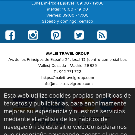
Lunes, miércoles, jueves: 09:00 - 19:00
Martes: 10:00 - 19:00
Viernes: 09:00 - 17:00
Sábado y domingo: cerrado
MALEI TRAVEL GROUP
Av. de los Principes de España 24, local 13 (centro comercial Los
Valles) Coslada - Madrid, 28823
T.: 912 771 722
https://maleitravelgroup.com
info@maleitravelgroup.com
Esta web utiliza cookies propias, analíticas de
terceros y publicitarias, para anónimamente
mejorar su experiencia y nuestros servicios
mediante el análisis de los hábitos de
navegación de este sitio web. Consideramos
que si continúa navegando, acepta el uso de