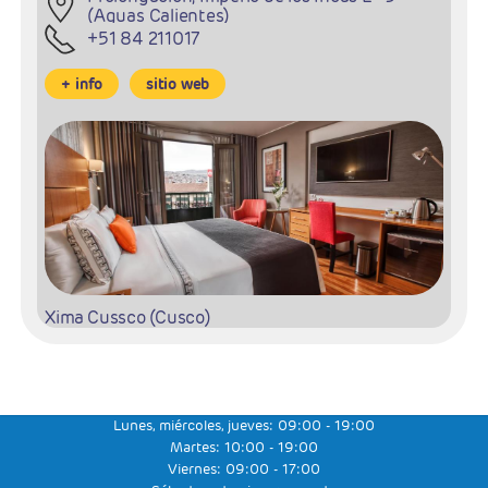
(Aguas Calientes)
+51 84 211017
+ info
sitio web
Xima Cussco (Cusco)
Av. El Sol 1010 (Cusco)
+51 84 581270
Lunes, miércoles, jueves: 09:00 - 19:00
Martes: 10:00 - 19:00
+ info
sitio web
Viernes: 09:00 - 17:00