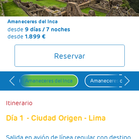
LUNA DE MIEL
GRANDES VIAJES
Amaneceres del Inca
VUELO+HOTEL
desde
9 días / 7 noches
desde
1.899 €
GRUPOS
BLOG
Reservar
Amaneceres del Inca
Amaneceres del Inca
Itinerario
Día 1
- Ciudad Origen - Lima
Salida en avión de línea regular con destino