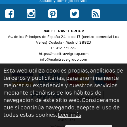
Sábado y domingo: cerrado
MALEI TRAVEL GROUP
Av. de los Principes de España 24, local 13 (centro comercial Los
Valles) Coslada - Madrid, 28823
T.: 912 771 722
https://maleitravelgroup.com
Tierra Viva Valle Sagrado (Urubamba)
info@maleitravelgroup.com
Esta web utiliza cookies propias, analíticas de
4to Paradero Yanahura Centro Poblado Men
(Valle Sagrado)
terceros y publicitarias, para anónimamente
+51 945 587 278
mejorar su experiencia y nuestros servicios
mediante el análisis de los hábitos de
+ info
sitio web
navegación de este sitio web. Consideramos
que si continúa navegando, acepta el uso de
todas estas cookies.
Leer más
Quiénes Somos
Aviso Legal
Política de Privacidad