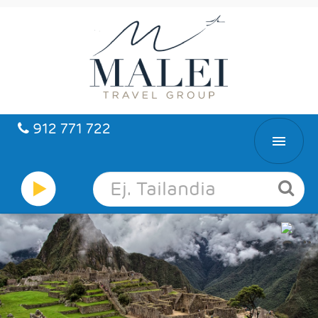
912 771 722
INICIO
HOTELES
VUELOS
CARIBE
PAQUETES