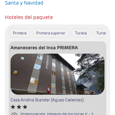
Santa y Navidad
Hoteles del paquete
Primera
Primera superior
Turista
Turista Su
Amaneceres del Inca PRIMERA
Casa Andina Standar (Aguas Calientes)
Prolongación, Imperio de los Incas E - 3